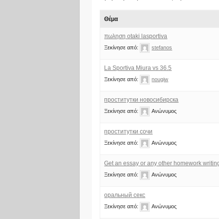
Θέμα
πωληση otaki lasportiva
Ξεκίνησε από:
stefanos
La Sportiva Miura vs 36.5
Ξεκίνησε από:
nougiw
проститутки новосибирска
Ξεκίνησε από:
Ανώνυμος
проститутки сочи
Ξεκίνησε από:
Ανώνυμος
Get an essay or any other homework writin
Ξεκίνησε από:
Ανώνυμος
оральный секс
Ξεκίνησε από:
Ανώνυμος