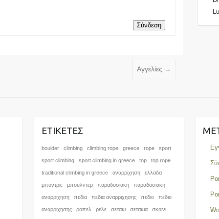
L
Σύνδεση
Αγγελίες
→
ΕΤΙΚΈΤΕΣ
ΜΕ
Εγ
boulder
climbing
climbing rope
greece
rope
sport
sport climbing
sport climbing in greece
top
top rope
Σύ
traditional climbing in greece
αναρριχηση
ελλαδα
Ρο
μποντριε
μπουλντερ
παραδοσιακη
παραδοσιακη
Ρο
αναρριχηση
πεδια
πεδια αναρριχησης
πεδιο
πεδιο
αναρριχησης
ραπελ
ρελε
σετακι
σετακια
σκοινι
Wo