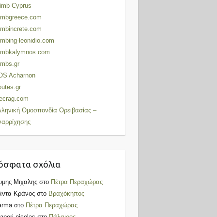
imb Cyprus
limbgreece.com
imbincrete.com
imbing-leonidio.com
limbkalymnos.com
imbs.gr
OS Acharnon
utes.gr
ecrag.com
λληνική Ομοσπονδία Ορειβασίας –
ναρρίχησης
όσφατα σχόλια
υμης Μιχαλης
στο
Πέτρα Περαχώρας
άντα Κράνος
στο
Βραχόκηπος
arma
στο
Πέτρα Περαχώρας
aperi nicolas
στο
Πάλαιρος