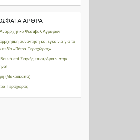
ΌΣΦΑΤΑ ΆΡΘΡΑ
 Αναρριχητικό Φεστιβάλ Αγράφων
αρριχητική συνάντηση και εγκαίνια για το
ο πεδίο «Πέτρα Περαχώρας»
 Βουνά επί Σκηνής επιστρέφουν στην
ήνα!
φη (Μακρυκάπα)
τρα Περαχώρας