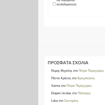
Να παραμείνω
συνδεδεμένος/η
ΠΡΌΣΦΑΤΑ ΣΧΌΛΙΑ
Θυμης Μιχαλης
στο
Πέτρα Περαχώρας
Πάντα Κράνος
στο
Βραχόκηπος
Sarma
στο
Πέτρα Περαχώρας
Draperi nicolas
στο
Πάλαιρος
Luka
στο
Σαντορίνη