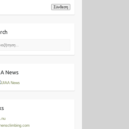
Σύνδεση
rch
ήτηση...
AA News
ks
.nu
hensclimbing.com