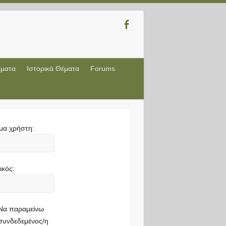
έματα
Ιστορικά Θέματα
Forums
μα χρήστη:
ικός:
Να παραμείνω
συνδεδεμένος/η