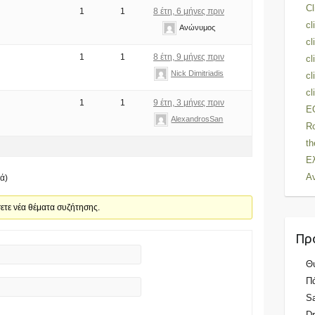
Cl
1
1
8 έτη, 6 μήνες πριν
c
Ανώνυμος
cl
1
1
8 έτη, 9 μήνες πριν
cl
Nick Dimitriadis
c
cl
1
1
9 έτη, 3 μήνες πριν
E
AlexandrosSan
Ro
th
Ε
Α
ά)
σετε νέα θέματα συζήτησης.
Πρ
Θ
Π
S
Dr