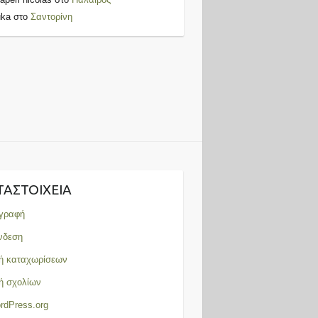
uka
στο
Σαντορίνη
ΤΑΣΤΟΙΧΕΊΑ
γραφή
νδεση
ή καταχωρίσεων
ή σχολίων
rdPress.org