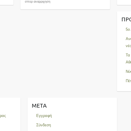
σπορ αναρριχηση
ΠΡ
5ο
Αν
νέ
Τα
Αθ
Νύ
Πέ
META
ρας
Εγγραφή
Σύνδεση