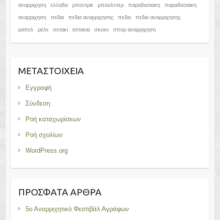
αναρριχηση
ελλαδα
μποντριε
μπουλντερ
παραδοσιακη
παραδοσιακη
αναρριχηση
πεδια
πεδια αναρριχησης
πεδιο
πεδιο αναρριχησης
ραπελ
ρελε
σετακι
σετακια
σκοινι
σπορ αναρριχηση
ΜΕΤΑΣΤΟΙΧΕΊΑ
Εγγραφή
Σύνδεση
Ροή καταχωρίσεων
Ροή σχολίων
WordPress.org
ΠΡΌΣΦΑΤΑ ΆΡΘΡΑ
5ο Αναρριχητικό Φεστιβάλ Αγράφων