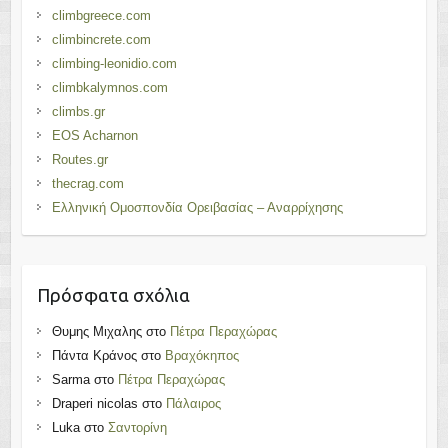
climbgreece.com
climbincrete.com
climbing-leonidio.com
climbkalymnos.com
climbs.gr
EOS Acharnon
Routes.gr
thecrag.com
Ελληνική Ομοσπονδία Ορειβασίας – Αναρρίχησης
Πρόσφατα σχόλια
Θυμης Μιχαλης
στο
Πέτρα Περαχώρας
Πάντα Κράνος
στο
Βραχόκηπος
Sarma
στο
Πέτρα Περαχώρας
Draperi nicolas
στο
Πάλαιρος
Luka
στο
Σαντορίνη