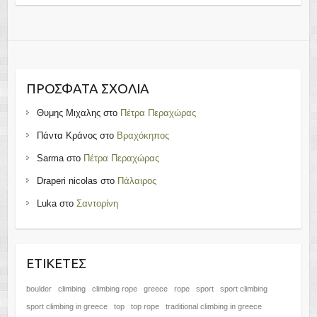
ΠΡΌΣΦΑΤΑ ΣΧΌΛΙΑ
Θυμης Μιχαλης
στο
Πέτρα Περαχώρας
Πάντα Κράνος
στο
Βραχόκηπος
Sarma
στο
Πέτρα Περαχώρας
Draperi nicolas
στο
Πάλαιρος
Luka
στο
Σαντορίνη
ΕΤΙΚΈΤΕΣ
boulder
climbing
climbing rope
greece
rope
sport
sport climbing
sport climbing in greece
top
top rope
traditional climbing in greece