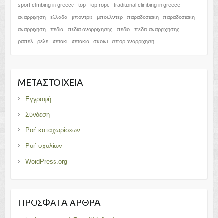
sport climbing in greece
top
top rope
traditional climbing in greece
αναρριχηση
ελλαδα
μποντριε
μπουλντερ
παραδοσιακη
παραδοσιακη
αναρριχηση
πεδια
πεδια αναρριχησης
πεδιο
πεδιο αναρριχησης
ραπελ
ρελε
σετακι
σετακια
σκοινι
σπορ αναρριχηση
ΜΕΤΑΣΤΟΙΧΕΊΑ
Εγγραφή
Σύνδεση
Ροή καταχωρίσεων
Ροή σχολίων
WordPress.org
ΠΡΌΣΦΑΤΑ ΆΡΘΡΑ