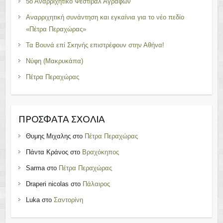
5ο Αναρριχητικό Φεστιβάλ Αγράφων
Αναρριχητική συνάντηση και εγκαίνια για το νέο πεδίο
«Πέτρα Περαχώρας»
Τα Βουνά επί Σκηνής επιστρέφουν στην Αθήνα!
Νύφη (Μακρυκάπα)
Πέτρα Περαχώρας
ΠΡΌΣΦΑΤΑ ΣΧΌΛΙΑ
Θυμης Μιχαλης
στο
Πέτρα Περαχώρας
Πάντα Κράνος
στο
Βραχόκηπος
Sarma
στο
Πέτρα Περαχώρας
Draperi nicolas
στο
Πάλαιρος
Luka
στο
Σαντορίνη