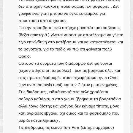
δεν υπήρχαν κούκοι ή πολύ σαφείς πληροφορίες . Δεν
γράφω εγώ γιατί μπορεί να έγινε εσκεμμένα για
προστασία από άσχετους.
Για την πρόσβαση ενώ υπήρχε μονοπάτι με τραβέρσες
(δεξιά αριστερά ) γίνεται ντιρέκτ με αποτέλεσμα να γίνετε
λίγο επικίνδυνη στο κατέβασμα και να καταστρέφεται και
το μονοπάτι, για το πεδίο να πώ ότι φαίνεται πολύ
ωραίο.
Οστόσο τα ονόματα των διαδρομών δεν φαίνονται
(έχουν σβήσει οι πετρούλες) , δεν τις βρήκαμε όλες και
στις πρώτες διαδρομές που επιχειρήσαμε την 5 (One
flew over the owls nest) και την 7 ήταν μετακινημένες .
Στις διαδρομές , ειδικά κοντά στα ρελέ χρειάζεται
σοβαρό καθάρισμα από χώμα (βρήκαμε τα βουρτσάκια
αλλά λόγω ζέστης και χρόνου δεν κάναμε τίποτε, μόνο
κάτι αγριάδες έβγαλα, όχι όμως και το φασκόμηλο που
μύριζε καταπληκτικά) .
Τις διαδρομές τις έκανα Τοπ Ροπ (είπαμε αρχάριος)