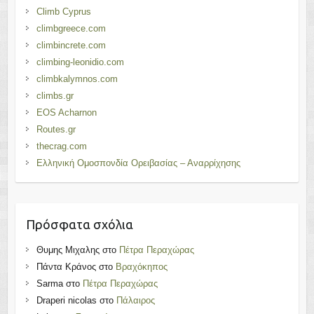
Climb Cyprus
climbgreece.com
climbincrete.com
climbing-leonidio.com
climbkalymnos.com
climbs.gr
EOS Acharnon
Routes.gr
thecrag.com
Ελληνική Ομοσπονδία Ορειβασίας – Αναρρίχησης
Πρόσφατα σχόλια
Θυμης Μιχαλης
στο
Πέτρα Περαχώρας
Πάντα Κράνος
στο
Βραχόκηπος
Sarma
στο
Πέτρα Περαχώρας
Draperi nicolas
στο
Πάλαιρος