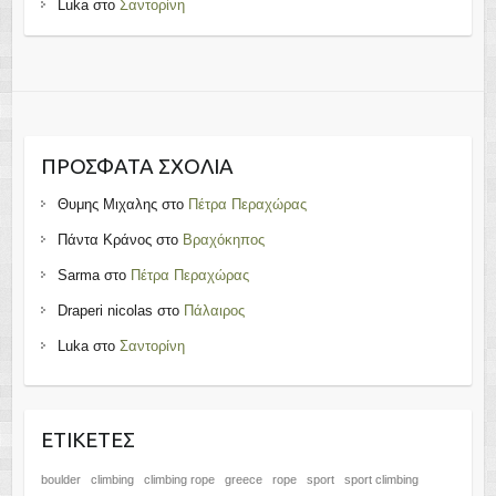
Luka
στο
Σαντορίνη
ΠΡΌΣΦΑΤΑ ΣΧΌΛΙΑ
Θυμης Μιχαλης
στο
Πέτρα Περαχώρας
Πάντα Κράνος
στο
Βραχόκηπος
Sarma
στο
Πέτρα Περαχώρας
Draperi nicolas
στο
Πάλαιρος
Luka
στο
Σαντορίνη
ΕΤΙΚΈΤΕΣ
boulder
climbing
climbing rope
greece
rope
sport
sport climbing