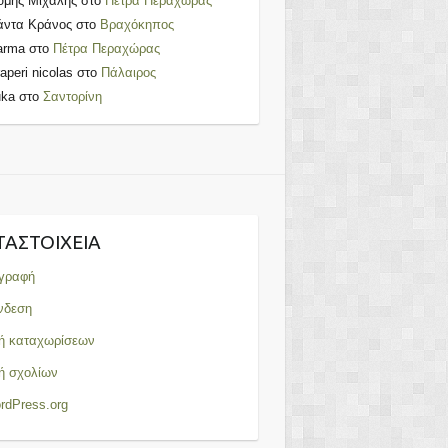
υμης Μιχαλης
στο
Πέτρα Περαχώρας
άντα Κράνος
στο
Βραχόκηπος
arma
στο
Πέτρα Περαχώρας
aperi nicolas
στο
Πάλαιρος
uka
στο
Σαντορίνη
ΤΑΣΤΟΙΧΕΊΑ
γραφή
νδεση
ή καταχωρίσεων
ή σχολίων
rdPress.org