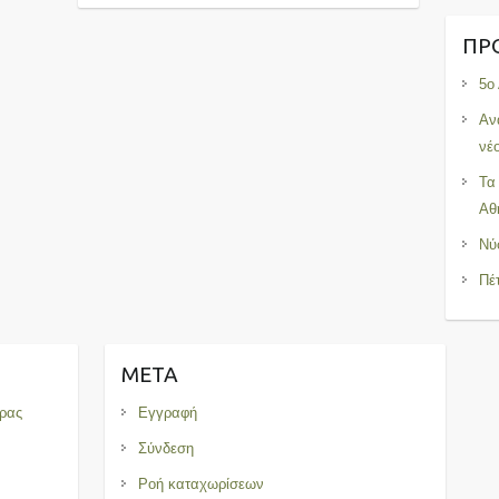
ΠΡ
5ο
Αν
νέ
Τα
Αθ
Νύ
Πέ
META
ρας
Εγγραφή
Σύνδεση
Ροή καταχωρίσεων