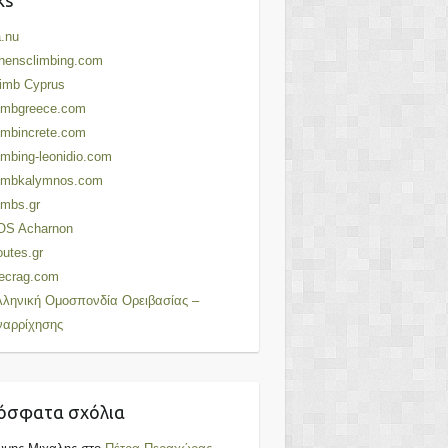
ks
.nu
hensclimbing.com
imb Cyprus
limbgreece.com
imbincrete.com
imbing-leonidio.com
limbkalymnos.com
imbs.gr
OS Acharnon
utes.gr
ecrag.com
λληνική Ομοσπονδία Ορειβασίας –
ναρρίχησης
όσφατα σχόλια