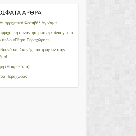
ΌΣΦΑΤΑ ΆΡΘΡΑ
 Αναρριχητικό Φεστιβάλ Αγράφων
αρριχητική συνάντηση και εγκαίνια για το
ο πεδίο «Πέτρα Περαχώρας»
 Βουνά επί Σκηνής επιστρέφουν στην
ήνα!
φη (Μακρυκάπα)
τρα Περαχώρας