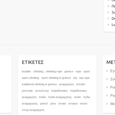
Θ
Π
S
Dr
L
ΕΤΙΚΈΤΕΣ
ΜΕ
Εγ
boulder
climbing
climbing rope
greece
rope
sport
sport climbing
sport climbing in greece
top
top rope
Σύ
traditional climbing in greece
αναρριχηση
ελλαδα
Ρο
μποντριε
μπουλντερ
παραδοσιακη
παραδοσιακη
Ρο
αναρριχηση
πεδια
πεδια αναρριχησης
πεδιο
πεδιο
αναρριχησης
ραπελ
ρελε
σετακι
σετακια
σκοινι
Wo
σπορ αναρριχηση