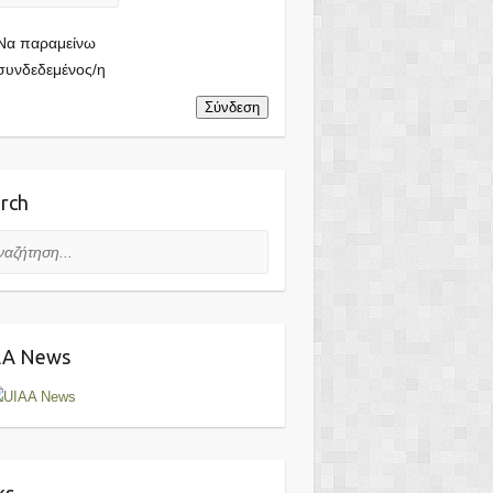
Να παραμείνω
συνδεδεμένος/η
Σύνδεση
rch
ήτηση...
AA News