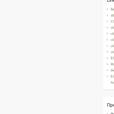
Lin
8a
at
Cl
c
cl
cl
c
cl
E
Ro
th
Ε
Α
Πρ