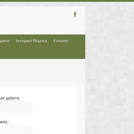
έματα
Ιστορικά Θέματα
Forums
μα χρήστη:
ικός: