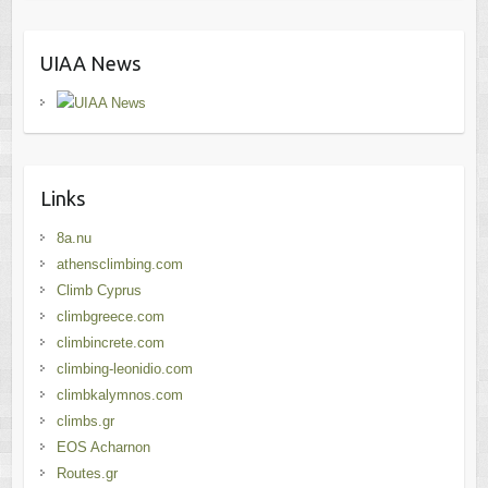
UIAA News
Links
8a.nu
athensclimbing.com
Climb Cyprus
climbgreece.com
climbincrete.com
climbing-leonidio.com
climbkalymnos.com
climbs.gr
EOS Acharnon
Routes.gr