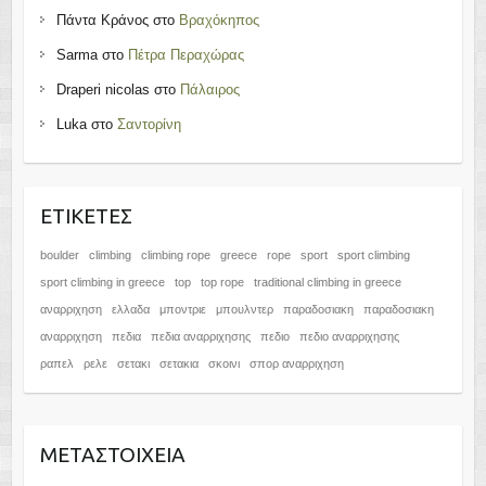
Πάντα Κράνος
στο
Βραχόκηπος
Sarma
στο
Πέτρα Περαχώρας
Draperi nicolas
στο
Πάλαιρος
Luka
στο
Σαντορίνη
ΕΤΙΚΈΤΕΣ
boulder
climbing
climbing rope
greece
rope
sport
sport climbing
sport climbing in greece
top
top rope
traditional climbing in greece
αναρριχηση
ελλαδα
μποντριε
μπουλντερ
παραδοσιακη
παραδοσιακη
αναρριχηση
πεδια
πεδια αναρριχησης
πεδιο
πεδιο αναρριχησης
ραπελ
ρελε
σετακι
σετακια
σκοινι
σπορ αναρριχηση
ΜΕΤΑΣΤΟΙΧΕΊΑ