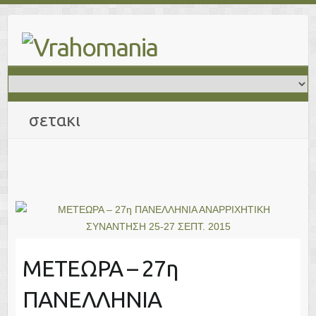
Skip
to
content
σετακι
ΜΕΤΕΩΡΑ – 27η
ΠΑΝΕΛΛΗΝΙΑ