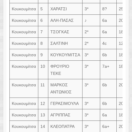
Κουκουμίτσα
5
ΧΑΡΑΤΣΙ
3*
8?
25m
Κουκουμίτσα
6
ΑΛΗ-ΠΑΣΑΣ
♪
6a
20m
Κουκουμίτσα
7
ΤΣΟΓΚΑΣ
2*
6a
18m
Κουκουμίτσα
8
ΣΑΛΤΙΝΗ
2*
4c
12m
Κουκουμίτσα
9
ΚΟΥΚΟΥΜΙΤΣΑ
3*
6b
18m
Κουκουμίτσα
10
ΦΡΟΥΡΙΟ
3*
7a+
18m
ΤΕΚΕ
Κουκουμίτσα
11
ΜΑΡΚΟΣ
3*
6b
20m
ΑΝΤΩΝΙΟΣ
Κουκουμίτσα
12
ΓΕΡΑΣΙΜΟΥΛΑ
3*
6b
20m
Κουκουμίτσα
13
ΑΓΡΙΠΠΑΣ
3*
6a
18m
Κουκουμίτσα
14
ΚΛΕΟΠΑΤΡΑ
3*
6a+
20m