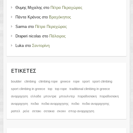
Θυμης Μιχαλης
στο
Πέτρα Περαχώρας
Πάντα Κράνος
στο
Βραχόκηπος
Sarma
στο
Πέτρα Περαχώρας
Draperi nicolas
στο
Πάλαιρος
Luka
στο
Σαντορίνη
ΕΤΙΚΈΤΕΣ
boulder
climbing
climbing rope
greece
rope
sport
sport climbing
sport climbing in greece
top
top rope
traditional climbing in greece
αναρριχηση
ελλαδα
μποντριε
μπουλντερ
παραδοσιακη
παραδοσιακη
αναρριχηση
πεδια
πεδια αναρριχησης
πεδιο
πεδιο αναρριχησης
ραπελ
ρελε
σετακι
σετακια
σκοινι
σπορ αναρριχηση