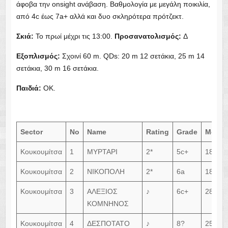
Σκιά:
Προσανατολισμός:
Εξοπλισμός:
Παιδιά:
Sector
No
Name
Rating
Grade
Meter
Κουκουμίτσα
1
ΜΥΡΤΑΡΙ
2*
5c+
18m
Κουκουμίτσα
2
ΝΙΚΟΠΟΛΗ
2*
6a
18m
Κουκουμίτσα
3
ΑΛΕΞΙΟΣ
♪
6c+
28m
ΚΟΜΝΗΝΟΣ
Κουκουμίτσα
4
ΔΕΣΠΟΤΑΤΟ
♪
8?
25m