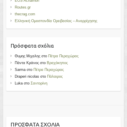
EOS Acharnon
Routes.gr
thecrag.com
Ελληνική Ομοσπονδία Ορειβασίας – Αναρρίχησης
Πρόσφατα σχόλια
Θυμης Μιχαλης
στο
Πέτρα Περαχώρας
Πάντα Κράνος
στο
Βραχόκηπος
Sarma
στο
Πέτρα Περαχώρας
Draperi nicolas
στο
Πάλαιρος
Luka
στο
Σαντορίνη
ΠΡΌΣΦΑΤΑ ΣΧΌΛΙΑ